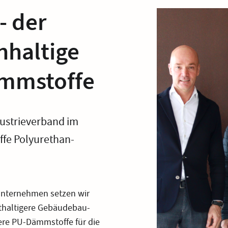
- der
hhaltige
mmstoffe
dustrieverband im
fe Polyurethan-
unternehmen setzen wir
rthaltigere Gebäudebau-
ere PU-Dämmstoffe für die