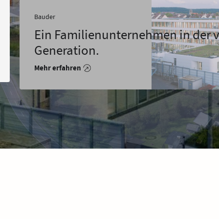
Ba
enunternehmen in der vierten
A
.
M