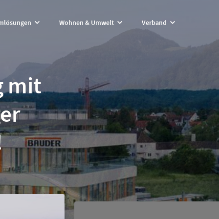
lösungen
Wohnen & Umwelt
Verband
 mit
ger
!