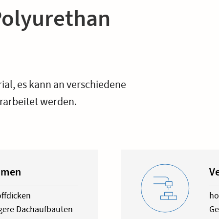
Polyurethan
n
erial, es kann an verschiedene
rarbeitet werden.
ämmen
Ve
ffdicken
ho
igere Dachaufbauten
Ge