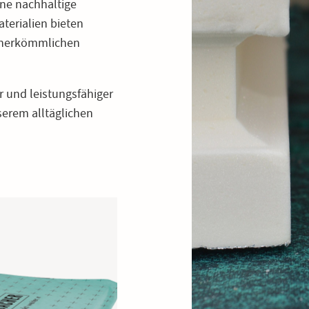
ne nachhaltige
terialien bieten
u herkömmlichen
er und leistungsfähiger
nserem alltäglichen