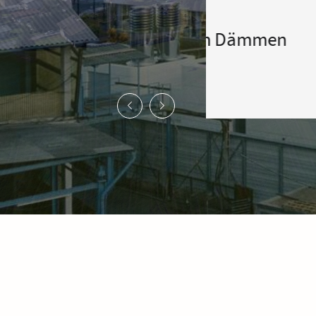
Bauder
schutz beim Dämmen
Ein Famili
- Kompetenz
Generation
Mehr erfahren