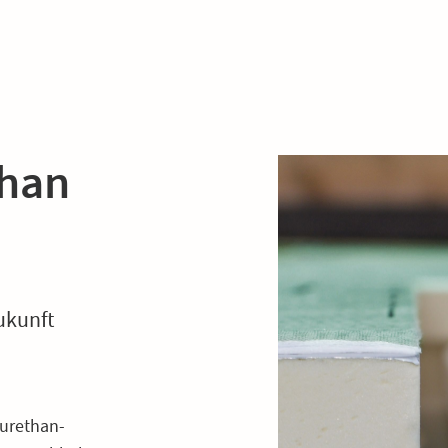
than
ukunft
yurethan-