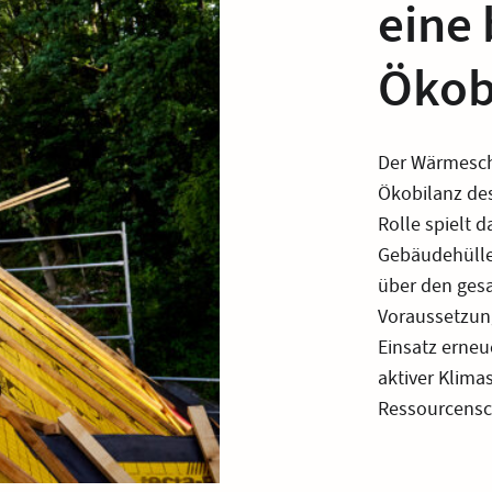
eine
Ökob
Der Wärmeschu
Ökobilanz des
Rolle spielt
Gebäudehülle
über den gesa
Voraussetzung
Einsatz erne
aktiver Klima
Ressourcens