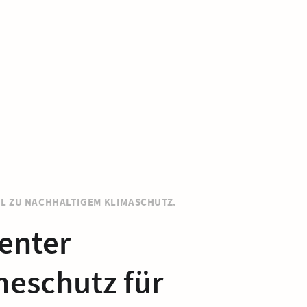
L ZU NACHHALTIGEM KLIMASCHUTZ.
ienter
eschutz für