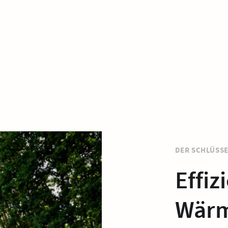
DER SCHLÜSSE
Effiz
Wärm