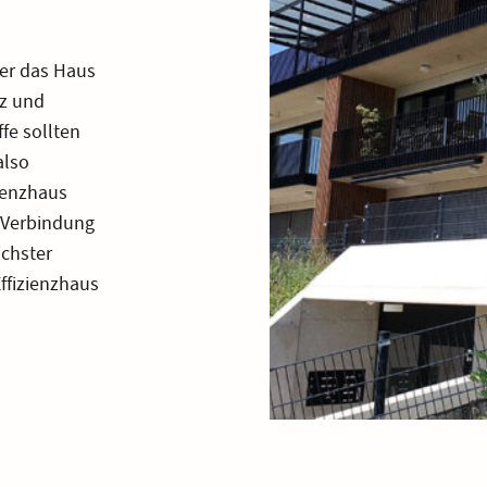
der das Haus
nz und
fe sollten
also
zienzhaus
 Verbindung
öchster
ffizienzhaus